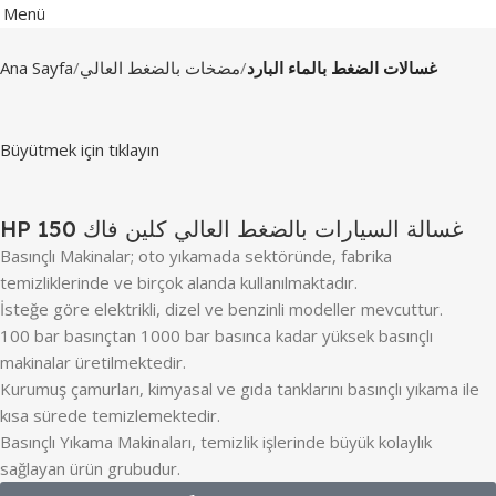
Menü
Ana Sayfa
مضخات بالضغط العالي
غسالات الضغط بالماء البارد
Büyütmek için tıklayın
HP 150 غسالة السيارات بالضغط العالي كلين فاك
Basınçlı Makinalar; oto yıkamada sektöründe, fabrika
temizliklerinde ve birçok alanda kullanılmaktadır.
İsteğe göre elektrikli, dizel ve benzinli modeller mevcuttur.
100 bar basınçtan 1000 bar basınca kadar yüksek basınçlı
makinalar üretilmektedir.
Kurumuş çamurları, kimyasal ve gıda tanklarını basınçlı yıkama ile
kısa sürede temizlemektedir.
Basınçlı Yıkama Makinaları, temizlik işlerinde büyük kolaylık
sağlayan ürün grubudur.