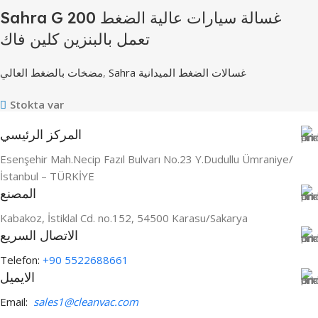
Sahra G 200 غسالة سيارات عالية الضغط
تعمل بالبنزين كلين فاك
مضخات بالضغط العالي
,
Sahra غسالات الضغط الميدانية
Stokta var
المركز الرئيسي
Esenşehir Mah.Necip Fazıl Bulvarı No.23 Y.Dudullu Ümraniye/
İstanbul – TÜRKİYE
المصنع
Kabakoz, İstiklal Cd. no.152, 54500 Karasu/Sakarya
الاتصال السريع
Telefon:
+90 5522688661
الايميل
Email:
sales1@cleanvac.com