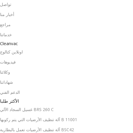
تواصل
أخبار منا
مراجع
خدماتنا
Cleanvac
اونلاين كتالوج
فيديوهات
وكلائنا
شهاداتنا
الدعم الفني
الأكثر طلبا
غسيل السجاد الآلي BRS 260 C
آلة تنظيف الأرضيات التي يتم ركوبها B 11001
آلة تنظيف الأرضيات تعمل بالبطارية BSC42