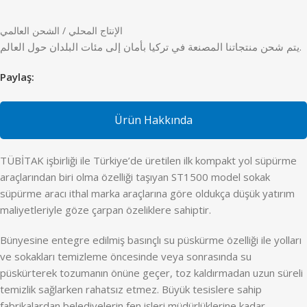
الإنتاج المحلي / الشحن العالمي
يتم شحن منتجاتنا المصنعة في تركيا بأمان إلى مئات البلدان حول العالم.
Paylaş:
Ürün Hakkında
TÜBİTAK işbirliği ile Türkiye’de üretilen ilk kompakt yol süpürme
araçlarından biri olma özelliği taşıyan ST1500 model sokak
süpürme aracı ithal marka araçlarına göre oldukça düşük yatırım
maliyetleriyle göze çarpan özeliklere sahiptir.
Bünyesine entegre edilmiş basınçlı su püskürme özelliği ile yolları
ve sokakları temizleme öncesinde veya sonrasında su
püskürterek tozumanın önüne geçer, toz kaldırmadan uzun süreli
temizlik sağlarken rahatsız etmez. Büyük tesislere sahip
fabrikalardan belediyelerin fen işleri müdürlüklerine kadar