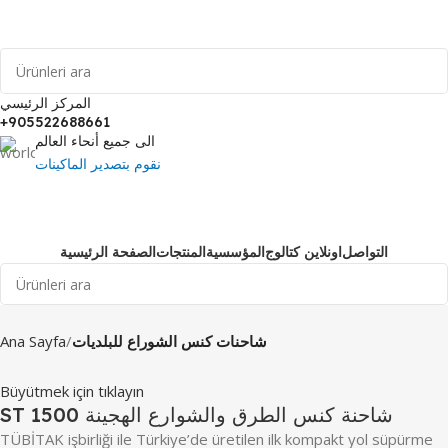
Call Now +90 552 268 86 61
المركز الرئيسي
+905522688661
الى جميع أنحاء العالم
نقوم بتصدير الماكينات
التواصل
اونلاين كتالوج
المؤسسية
المنتجات
الصفحة الرئيسية
Ana Sayfa
شاحنات كنس الشوراع للبلديات
Büyütmek için tıklayın
ST 1500 شاحنة كنس الطرق والشوارع الهجينة
TÜBİTAK işbirliği ile Türkiye’de üretilen ilk kompakt yol süpürme