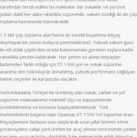
tarafından tercih edilen bu makinalar dar sokaklar ve yürüme
yolları dahil her alanı rahatlıkla süpürebilir, vakum özelliği ile de çöp
toplama haznesinde barındırabilir.
1.5 M3 çöp toplama alan hacmi ile sürekli boşaltıma ihtiyaç
duymayan bir süreci kolayca yönetebilirsiniz. Yüksek vakum gücü
ile irili ufaklı çöplerden orada bulunmaması gereken taşlara kadar
rahatlıkla yerden kaldırabilir. Her şehrin ve alanın ihtiyaçları
birbirinden farklı olduğu için ST 1500 yol ve sokak süpürme
aracımız ileri teknoloji ile donatılmış, yüksek performans sağlayan
teknik seçimler ile karşınızda olacaktır.
Yerli imkanlarla Türkiye’de üretilmiş olan sokak, cadde ve yol
süpürme makinalarımız muhtelif ölçü ve kapasitelerde
üretilebilmekte ve hizmete başlayabilmektedir. Türk
mühendislerin başarısı olan Cleanvac ST 1500 Yol Süpürme Aracı
ihtiyaçlarınızın fazlasını size ulaştırarak uzun yıllar hizmet etme
potansiyeline sahip yerli üretim bir araç olması neticesinde yedek
parçanın ucuz ve kolay ulaşılabilir hale gelmesinde etkili olmuştur.